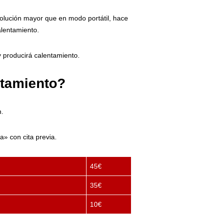
solución mayor que en modo portátil, hace
lentamiento.
 producirá calentamiento.
ntamiento?
n.
» con cita previa.
45€
35€
10€