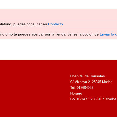
eléfono, puedes consultar en
Contacto
rid o no te puedes acercar por la tienda, tienes la opción de
Enviar la 
Hospital de Consolas
C/ Vizcaya 2. 28045 Madrid
Tel. 917604923
Horario
L-V 10-14 / 16:30-20. Sábados