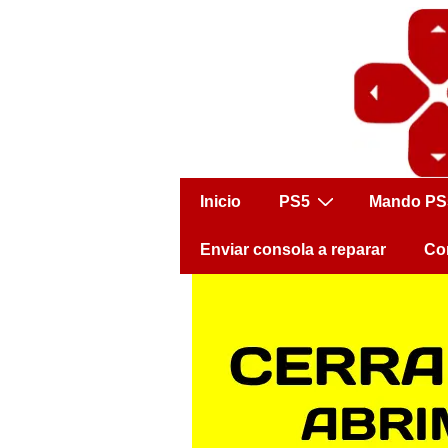
↓
Saltar
al
contenido
principal
Navegación
Inicio
PS5
Mando PS
principal
Enviar consola a reparar
Co