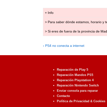
+ Info
> Para saber dónde estamos, horario y t
> Si eres de fuera de la provincia de Mad
Navegación
Previous
‹ PS4 no conecta a internet
Post
de
is
entradas
Reparación de Play 5
Reparación Mandos PS5
Reparación Playstation 4
Reparación Nintendo Switch
Enviar consola para reparar
Contacto
Política de Privacidad & Cookies