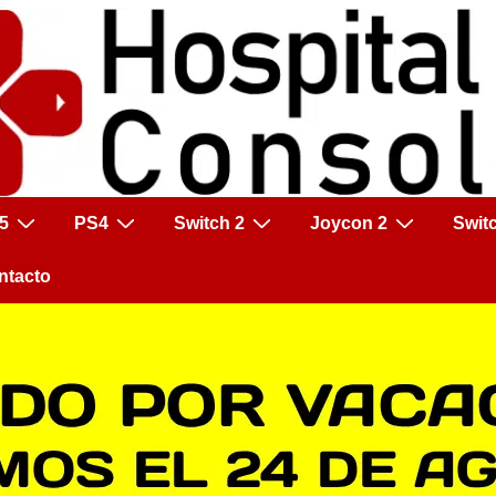
5
PS4
Switch 2
Joycon 2
Swit
ntacto