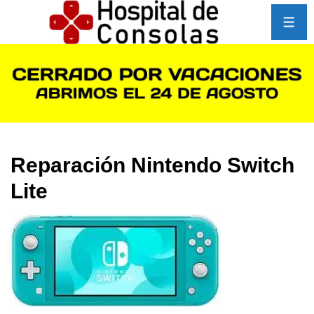
↓
Saltar
ME
al
contenido
principal
Reparación Nintendo Switch
Lite