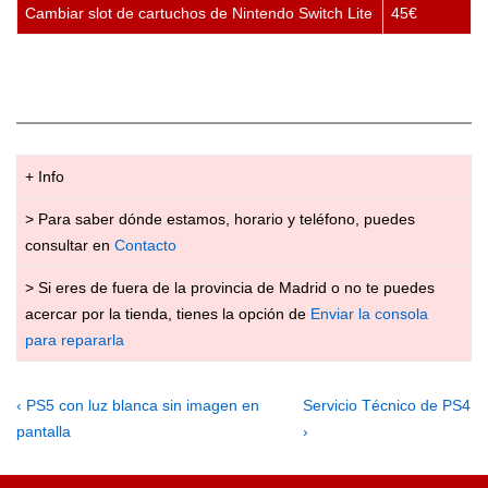
Cambiar slot de cartuchos de Nintendo Switch Lite
45€
+ Info
> Para saber dónde estamos, horario y teléfono, puedes
consultar en
Contacto
> Si eres de fuera de la provincia de Madrid o no te puedes
acercar por la tienda, tienes la opción de
Enviar la consola
para repararla
Navegación
Previous
Next
‹ PS5 con luz blanca sin imagen en
Servicio Técnico de PS4
Post
Post
pantalla
›
de
is
is
entradas